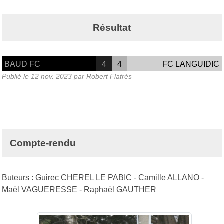
Résultat
BAUD FC
4
4
FC LANGUIDIC
Publié le
12 nov. 2023
par Robert Flatrès
Compte-rendu
Buteurs : Guirec CHEREL LE PABIC - Camille ALLANO -
Maël VAGUERESSE - Raphaël GAUTHER