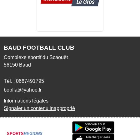
BAUD FOOTBALL CLUB
Complexe sportif du Scaouët
56150
Baud
Tél. :
0667491795
bobflat@yahoo.fr
Informations légales
Signaler un contenu inapproprié
SPORTS
REGIONS