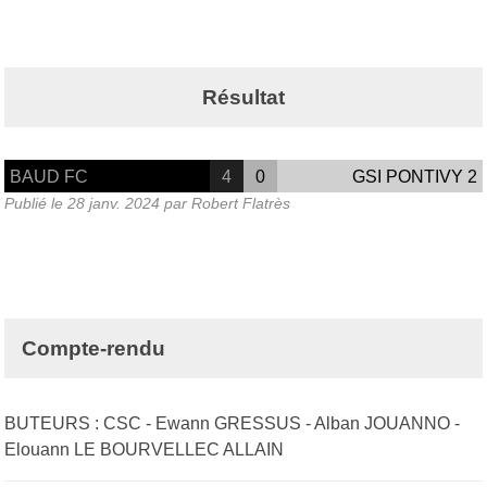
Résultat
BAUD FC
4
0
GSI PONTIVY 2
Publié le
28 janv. 2024
par Robert Flatrès
Compte-rendu
BUTEURS : CSC - Ewann GRESSUS - Alban JOUANNO -
Elouann LE BOURVELLEC ALLAIN