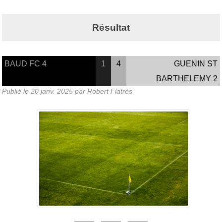
Résultat
BAUD FC 4
1
4
GUENIN ST
BARTHELEMY 2
Publié le
20 janv. 2025
par Robert Flatrès