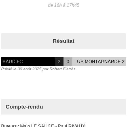
de 16h à 17h45
Résultat
BAUD FC
2
0
US MONTAGNARDE 2
Publié le
09 août 2025
par Robert Flatrès
Compte-rendu
Buteurs : Malo LE SAUCE - Paul RIVAUX