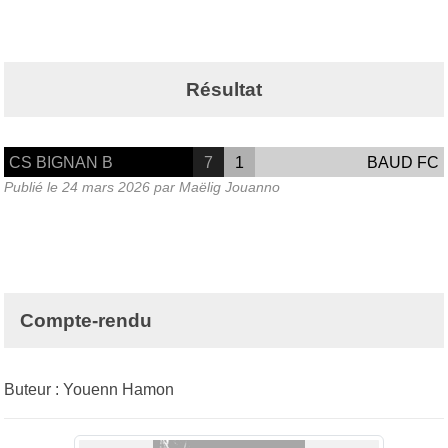
Résultat
CS BIGNAN B
7
1
BAUD FC
Publié le
24 mars 2026
par Maëlig Jouanno
Compte-rendu
Buteur : Youenn Hamon