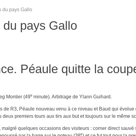
os du pays Gallo
s du pays Gallo
ce. Péaule quitte la coup
e
eg Montier (49
minute). Arbitrage de Ylann Guihard.
es de R3, Péaule nouveau venu à ce niveau et Baud qui évolue 
 deux premiers tours aux tirs aux but et toujours sur le même sc
 0, malgré quelques occasions des visiteurs : corner direct sauvé 
e
repoussé par la barre sur le poteau (38
) et ce fut tout pour la p