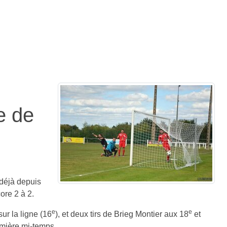
e de
déjà depuis
ore 2 à 2.
e
e
sur la ligne (16
), et deux tirs de Brieg Montier aux 18
et
remière mi-temps.