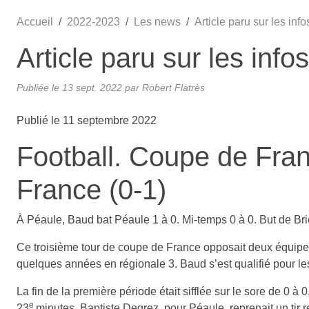
Accueil
2022-2023
Les news
Article paru sur les inf
Article paru sur les info
Publiée le
13 sept. 2022
par Robert Flatrès
Publié le 11 septembre 2022
Football. Coupe de Fran
France (0-1)
À Péaule, Baud bat Péaule 1 à 0. Mi-temps 0 à 0. But de Bri
Ce troisième tour de coupe de France opposait deux équip
quelques années en régionale 3. Baud s’est qualifié pour les
La fin de la première période était sifflée sur le sore de 0 à
e
23
minutes. Baptiste Degrez, pour Péaule, reprenait un tir 