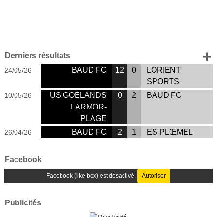
+ 
Derniers résultats
BAUD FC
12
0
LORIENT
24/05/26
SPORTS
US GOÉLANDS
0
2
BAUD FC
10/05/26
LARMOR-
PLAGE
BAUD FC
2
1
ES PLŒMEL
26/04/26
Facebook
Facebook (like box) est désactivé.
Autoriser
Publicités