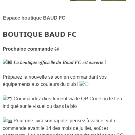
Espace boutique BAUD FC
𝗕𝗢𝗨𝗧𝗜𝗤𝗨𝗘 𝗕𝗔𝗨𝗗 𝗙𝗖
Prochaine commande
😀
𝑳𝒂 𝒃𝒐𝒖𝒕𝒊𝒒𝒖𝒆 𝒐𝒇𝒇𝒊𝒄𝒊𝒆𝒍𝒍𝒆 𝒅𝒖 𝑩𝒂𝒖𝒅 𝑭𝑪 𝒆𝒔𝒕 𝒐𝒖𝒗𝒆𝒓𝒕𝒆 !
Préparez la nouvelle saison en commandant vos
équipements aux couleurs du club !
Commandez directement via le QR Code ou le lien
indiqué sur le visuel ou dans la bio
Pour une livraison rapide, pensez à valider votre
commande avant le 14 des mois de juillet, août et