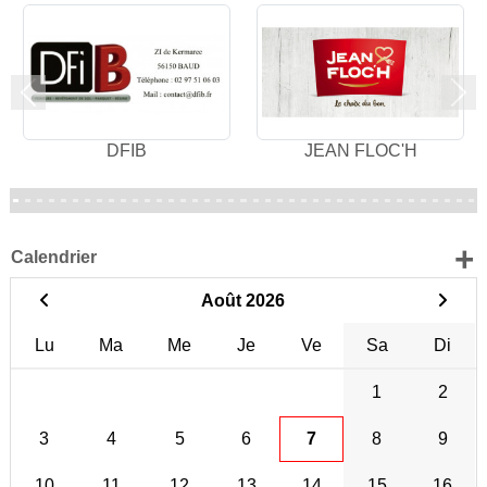
Précedent
Sui
DFIB
JEAN FLOC'H
+
Calendrier
Août 2026
Lu
Ma
Me
Je
Ve
Sa
Di
1
2
3
4
5
6
7
8
9
10
11
12
13
14
15
16