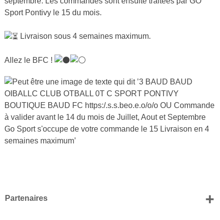
septembre. Les commandes sont ensuite traitées par GO
Sport Pontivy le 15 du mois.
Livraison sous 4 semaines maximum.
Allez le BFC !
+
Partenaires