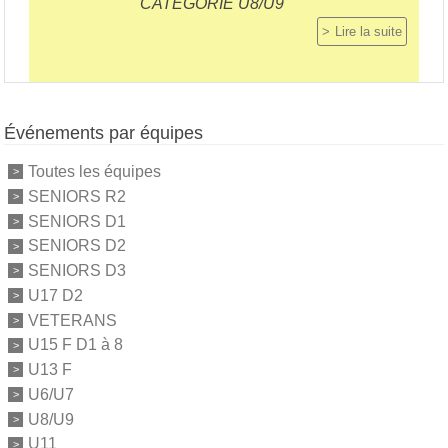
CATEGORIE U8/U9
Lire la suite
Événements par équipes
Toutes les équipes
SENIORS R2
SENIORS D1
SENIORS D2
SENIORS D3
U17 D2
VETERANS
U15 F D1 à 8
U13 F
U6/U7
U8/U9
U11