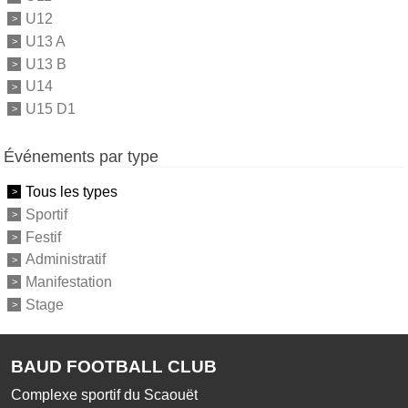
U12
U13 A
U13 B
U14
U15 D1
Événements par type
Tous les types
Sportif
Festif
Administratif
Manifestation
Stage
BAUD FOOTBALL CLUB
Complexe sportif du Scaouët