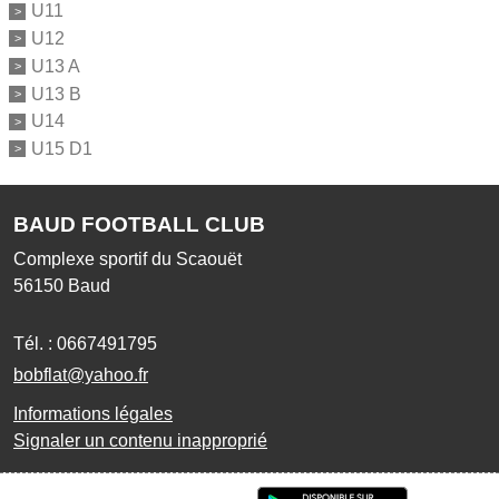
U11
U12
U13 A
U13 B
U14
U15 D1
BAUD FOOTBALL CLUB
Complexe sportif du Scaouët
56150
Baud
Tél. :
0667491795
bobflat@yahoo.fr
Informations légales
Signaler un contenu inapproprié